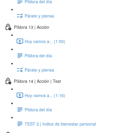
Píldora del día
Párate y piensa
Píldora 13 | Acción
Hoy vamos a... (1:50)
Píldora del día
Párate y piensa
Píldora 14 | Acción | Test
Hoy vamos a... (1:16)
Píldora del día
TEST 2 | Indice de bienestar personal