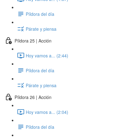
Píldora del día
Párate y piensa
Píldora 25 | Acción
Hoy vamos a... (2:44)
Píldora del día
Párate y piensa
Píldora 26 | Acción
Hoy vamos a... (2:04)
Píldora del día