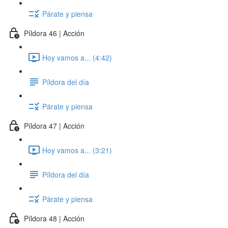
Párate y piensa
Píldora 46 | Acción
Hoy vamos a... (4:42)
Píldora del día
Párate y piensa
Píldora 47 | Acción
Hoy vamos a... (3:21)
Píldora del día
Párate y piensa
Píldora 48 | Acción