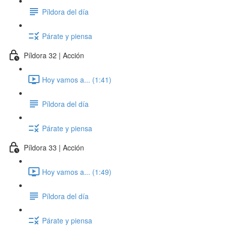
Píldora del día
Párate y piensa
Píldora 32 | Acción
Hoy vamos a... (1:41)
Píldora del día
Párate y piensa
Píldora 33 | Acción
Hoy vamos a... (1:49)
Píldora del día
Párate y piensa