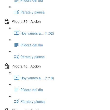
Píldora del día
Párate y piensa
Píldora 39 | Acción
Hoy vamos a... (1:52)
Píldora del día
Párate y piensa
Píldora 40 | Acción
Hoy vamos a... (1:18)
Píldora del día
Párate y piensa