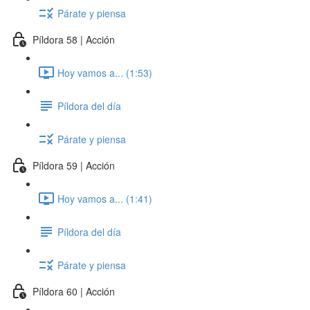
Párate y piensa
Píldora 58 | Acción
Hoy vamos a... (1:53)
Píldora del día
Párate y piensa
Píldora 59 | Acción
Hoy vamos a... (1:41)
Píldora del día
Párate y piensa
Píldora 60 | Acción