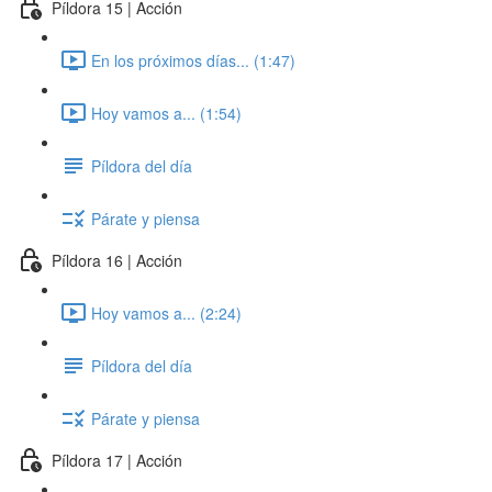
Píldora 15 | Acción
En los próximos días... (1:47)
Hoy vamos a... (1:54)
Píldora del día
Párate y piensa
Píldora 16 | Acción
Hoy vamos a... (2:24)
Píldora del día
Párate y piensa
Píldora 17 | Acción